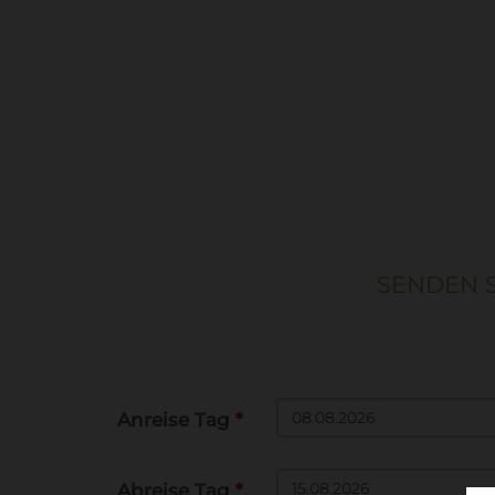
SENDEN 
Anreise Tag
*
Abreise Tag
*