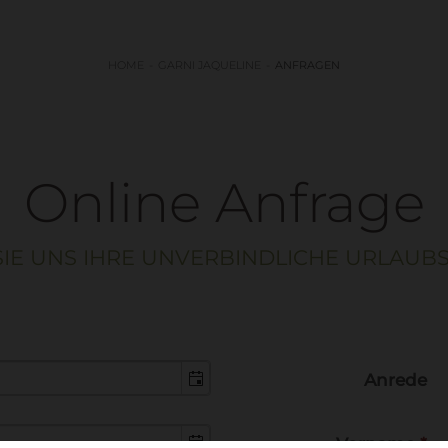
HOME
GARNI JAQUELINE
ANFRAGEN
Online Anfrage
SIE UNS IHRE UNVERBINDLICHE URLAUB
Anrede
Vorname
*