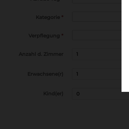
.
Kategorie
*
.
Verpflegung
*
Anzahl d. Zimmer
Erwachsene(r)
Kind(er)