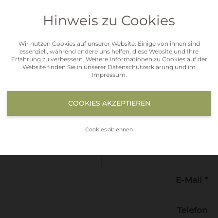
Hinweis zu Cookies
Nachname
*
..
Wir nutzen Cookies auf unserer Website. Einige von ihnen sind
essenziell, während andere uns helfen, diese Website und Ihre
Straße
..
Erfahrung zu verbessern. Weitere Informationen zu Cookies auf der
Website finden Sie in unserer
Datenschutzerklärung
und im
Impressum
.
PLZ
COOKIES AKZEPTIEREN
Ort
Cookies ablehnen
Staat
*
E-Mail
*
Telefon